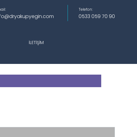
ail:
Telefon:
nfo@dryakupyegin.com
0533 059 70 90
İLETIŞIM