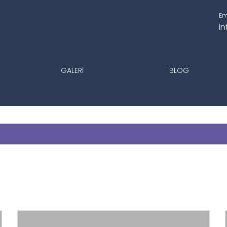
Em
i
GALERI
BLOG