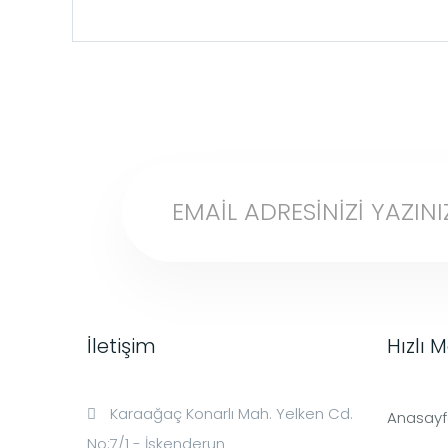
İletişim
Hızlı 
Karaağaç Konarlı Mah. Yelken Cd.
Anasay
No:7/1 - İskenderun